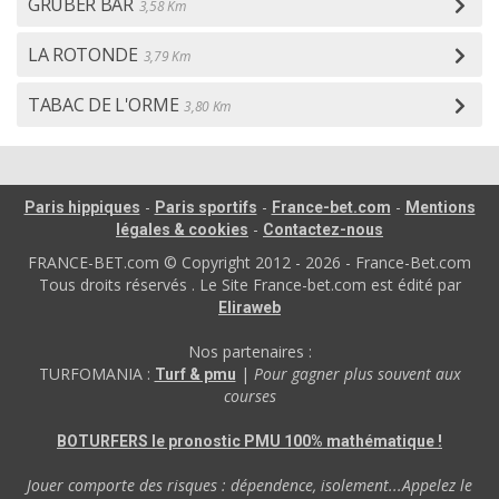
GRUBER BAR
3,58 Km
LA ROTONDE
3,79 Km
TABAC DE L'ORME
3,80 Km
-
-
-
Paris hippiques
Paris sportifs
France-bet.com
Mentions
-
légales & cookies
Contactez-nous
FRANCE-BET.com © Copyright 2012 - 2026 - France-Bet.com
Tous droits réservés . Le Site France-bet.com est édité par
Eliraweb
Nos partenaires :
TURFOMANIA :
|
Pour gagner plus souvent aux
Turf & pmu
courses
BOTURFERS le pronostic PMU 100% mathématique !
Jouer comporte des risques : dépendence, isolement...Appelez le