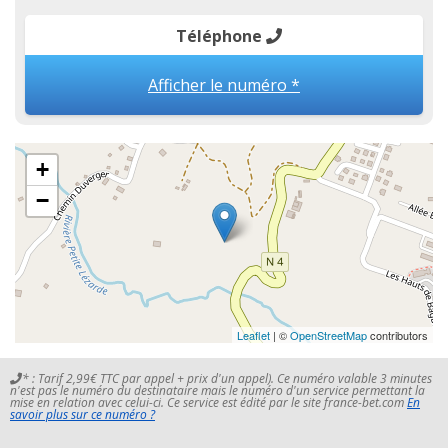
Téléphone
Afficher le numéro *
+
−
Leaflet
| ©
OpenStreetMap
contributors
* : Tarif 2,99€ TTC par appel + prix d'un appel). Ce numéro valable 3 minutes
n'est pas le numéro du destinataire mais le numéro d'un service permettant la
mise en relation avec celui-ci. Ce service est édité par le site france-bet.com
En
savoir plus sur ce numéro ?