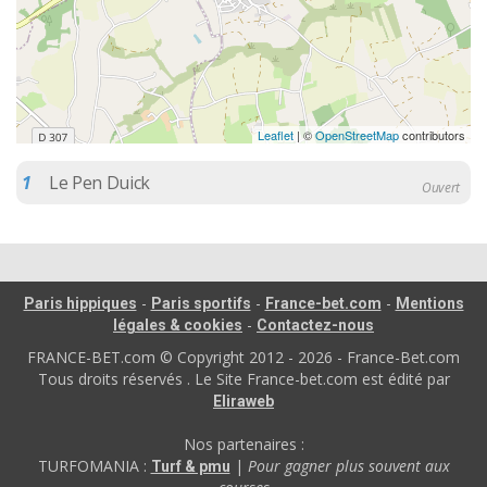
Leaflet
| ©
OpenStreetMap
contributors
1
Le Pen Duick
Ouvert
-
-
-
Paris hippiques
Paris sportifs
France-bet.com
Mentions
-
légales & cookies
Contactez-nous
FRANCE-BET.com © Copyright 2012 - 2026 - France-Bet.com
Tous droits réservés . Le Site France-bet.com est édité par
Eliraweb
Nos partenaires :
TURFOMANIA :
|
Pour gagner plus souvent aux
Turf & pmu