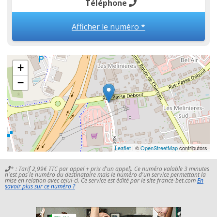
Téléphone
Afficher le numéro *
+
−
Leaflet
| ©
OpenStreetMap
contributors
* : Tarif 2,99€ TTC par appel + prix d'un appel). Ce numéro valable 3 minutes
n'est pas le numéro du destinataire mais le numéro d'un service permettant la
mise en relation avec celui-ci. Ce service est édité par le site france-bet.com
En
savoir plus sur ce numéro ?