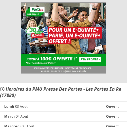
Horaires du PMU Presse Des Portes - Les Portes En Re
(17880)
Lundi
03 Aout
Ouvert
Mardi
04 Aout
Ouvert
Mercredi
05 Aout
Ouvert