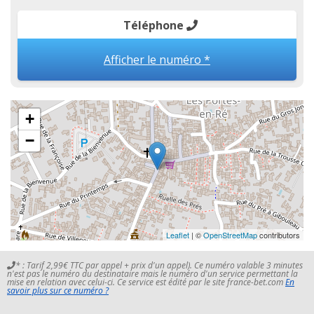
Téléphone
Afficher le numéro *
+
−
Leaflet
| ©
OpenStreetMap
contributors
* : Tarif 2,99€ TTC par appel + prix d'un appel). Ce numéro valable 3 minutes
n'est pas le numéro du destinataire mais le numéro d'un service permettant la
mise en relation avec celui-ci. Ce service est édité par le site france-bet.com
En
savoir plus sur ce numéro ?