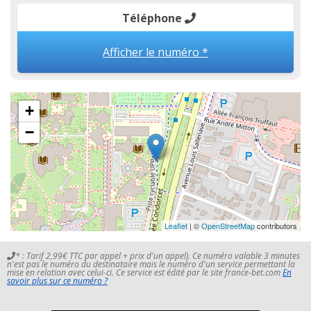
Téléphone
Afficher le numéro *
+
−
Leaflet
| ©
OpenStreetMap
contributors
* : Tarif 2,99€ TTC par appel + prix d'un appel). Ce numéro valable 3 minutes
n'est pas le numéro du destinataire mais le numéro d'un service permettant la
mise en relation avec celui-ci. Ce service est édité par le site france-bet.com
En
savoir plus sur ce numéro ?