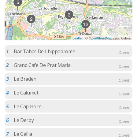
5
3
2
13
12
Leaflet
| ©
OpenStreetMap
contributors
1
Bar Tabac De Lhippodrome
Ouvert
2
Grand Cafe De Prat Maria
Ouvert
3
Le Braden
Ouvert
4
Le Calumet
Ouvert
5
Le Cap Horn
Ouvert
6
Le Derby
Ouvert
7
Le Gallia
Ouvert