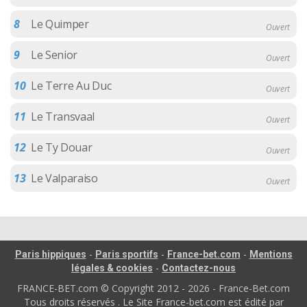
8
Le Quimper
Ouvert
9
Le Senior
Ouvert
10
Le Terre Au Duc
Ouvert
11
Le Transvaal
Ouvert
12
Le Ty Douar
Ouvert
13
Le Valparaiso
Ouvert
-
-
-
Paris hippiques
Paris sportifs
France-bet.com
Mentions
-
légales & cookies
Contactez-nous
FRANCE-BET.com © Copyright 2012 - 2026 - France-Bet.com
Tous droits réservés . Le Site France-bet.com est édité par