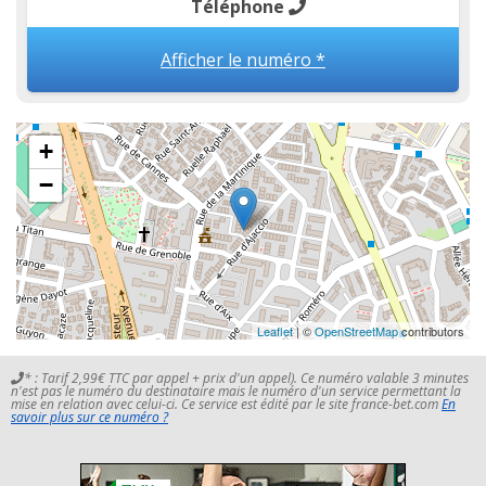
Téléphone
Afficher le numéro *
+
−
Leaflet
| ©
OpenStreetMap
contributors
* : Tarif 2,99€ TTC par appel + prix d'un appel). Ce numéro valable 3 minutes
n'est pas le numéro du destinataire mais le numéro d'un service permettant la
mise en relation avec celui-ci. Ce service est édité par le site france-bet.com
En
savoir plus sur ce numéro ?