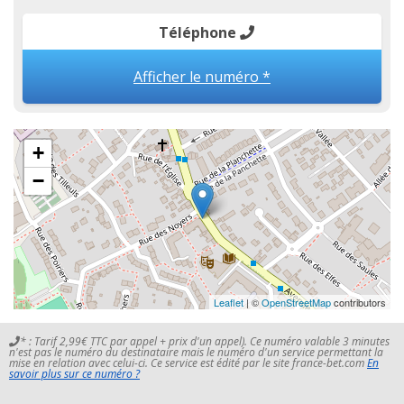
Téléphone
Afficher le numéro *
+
−
Leaflet
| ©
OpenStreetMap
contributors
* : Tarif 2,99€ TTC par appel + prix d'un appel). Ce numéro valable 3 minutes
n'est pas le numéro du destinataire mais le numéro d'un service permettant la
mise en relation avec celui-ci. Ce service est édité par le site france-bet.com
En
savoir plus sur ce numéro ?