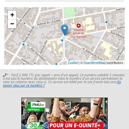
+
−
Leaflet
| ©
OpenStreetMap
contributors
* : Tarif 2,99€ TTC par appel + prix d'un appel). Ce numéro valable 3 minutes
n'est pas le numéro du destinataire mais le numéro d'un service permettant la
mise en relation avec celui-ci. Ce service est édité par le site france-bet.com
En
savoir plus sur ce numéro ?