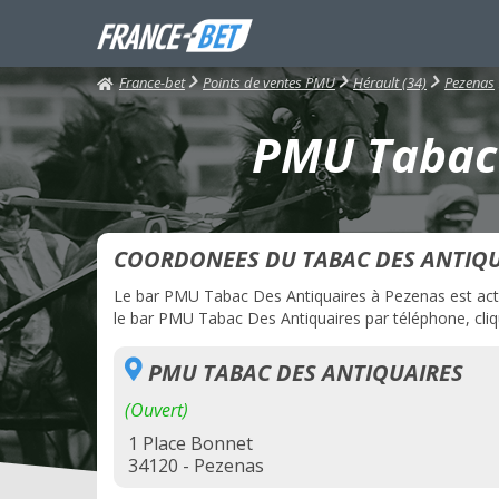
France-bet
Points de ventes PMU
Hérault (34)
Pezenas
PMU Tabac 
COORDONEES DU TABAC DES ANTIQU
Le bar PMU Tabac Des Antiquaires à Pezenas est actue
le bar PMU Tabac Des Antiquaires par téléphone, cliqu
PMU TABAC DES ANTIQUAIRES
(Ouvert)
1 Place Bonnet
34120 - Pezenas