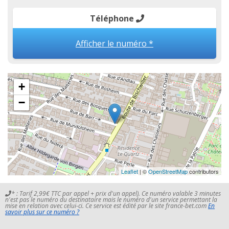
Téléphone
Afficher le numéro *
+
−
Leaflet
| ©
OpenStreetMap
contributors
* : Tarif 2,99€ TTC par appel + prix d'un appel). Ce numéro valable 3 minutes
n'est pas le numéro du destinataire mais le numéro d'un service permettant la
mise en relation avec celui-ci. Ce service est édité par le site france-bet.com
En
savoir plus sur ce numéro ?