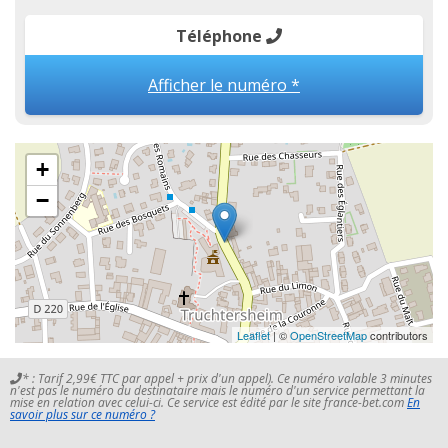
Téléphone
Afficher le numéro *
+
−
Leaflet
| ©
OpenStreetMap
contributors
* : Tarif 2,99€ TTC par appel + prix d'un appel). Ce numéro valable 3 minutes
n'est pas le numéro du destinataire mais le numéro d'un service permettant la
mise en relation avec celui-ci. Ce service est édité par le site france-bet.com
En
savoir plus sur ce numéro ?