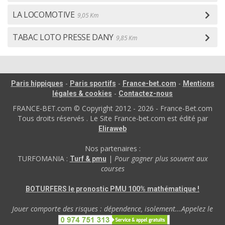
LA LOCOMOTIVE
9,05 Km
TABAC LOTO PRESSE DANY
9,85 Km
-
-
-
Paris hippiques
Paris sportifs
France-bet.com
Mentions
-
légales & cookies
Contactez-nous
FRANCE-BET.com © Copyright 2012 - 2026 - France-Bet.com
Tous droits réservés . Le Site France-bet.com est édité par
Eliraweb
Nos partenaires :
TURFOMANIA :
|
Pour gagner plus souvent aux
Turf & pmu
courses
BOTURFERS le pronostic PMU 100% mathématique !
Jouer comporte des risques : dépendence, isolement...Appelez le