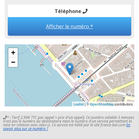
Téléphone
Afficher le numéro *
+
−
Leaflet
| ©
OpenStreetMap
contributors
* : Tarif 2,99€ TTC par appel + prix d'un appel). Ce numéro valable 3 minutes
n'est pas le numéro du destinataire mais le numéro d'un service permettant la
mise en relation avec celui-ci. Ce service est édité par le site france-bet.com
En
savoir plus sur ce numéro ?