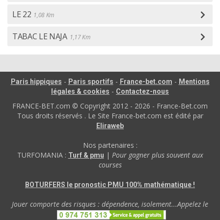
LE 22
1,08 Km
TABAC LE NAJA
1,17 Km
-
-
-
Paris hippiques
Paris sportifs
France-bet.com
Mentions
-
légales & cookies
Contactez-nous
FRANCE-BET.com © Copyright 2012 - 2026 - France-Bet.com
Tous droits réservés . Le Site France-bet.com est édité par
Eliraweb
Nos partenaires :
TURFOMANIA :
|
Pour gagner plus souvent aux
Turf & pmu
courses
BOTURFERS le pronostic PMU 100% mathématique !
Jouer comporte des risques : dépendence, isolement...Appelez le