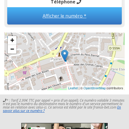
Téléphone
Afficher le numéro *
+
−
Leaflet
| ©
OpenStreetMap
contributors
* : Tarif 2,99€ TTC par appel + prix d'un appel). Ce numéro valable 3 minutes
n'est pas le numéro du destinataire mais le numéro d'un service permettant la
mise en relation avec celui-ci. Ce service est édité par le site france-bet.com
En
savoir plus sur ce numéro ?