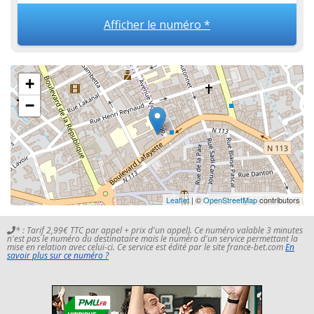
Afficher le numéro *
+
−
Leaflet
| ©
OpenStreetMap
contributors
* : Tarif 2,99€ TTC par appel + prix d'un appel). Ce numéro valable 3 minutes
n'est pas le numéro du destinataire mais le numéro d'un service permettant la
mise en relation avec celui-ci. Ce service est édité par le site france-bet.com
En
savoir plus sur ce numéro ?