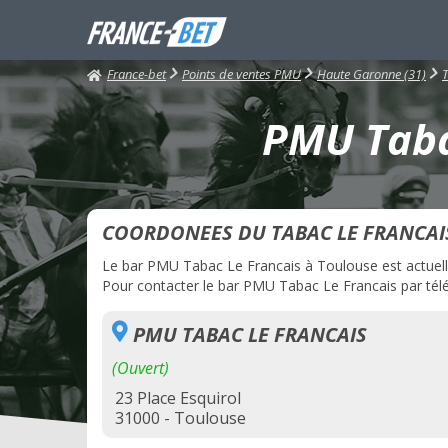
France-bet
Points de ventes PMU
Haute Garonne (31)
PMU Tabac
COORDONEES DU TABAC LE FRANCAI
Le bar PMU Tabac Le Francais à Toulouse est actuelle
Pour contacter le bar PMU Tabac Le Francais par télép
PMU TABAC LE FRANCAIS
(Ouvert)
23 Place Esquirol
31000 - Toulouse