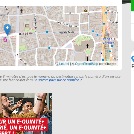
Leaflet
| ©
OpenStreetMap
contributors
le 3 minutes n'est pas le numéro du destinataire mais le numéro d'un service
 le site france-bet.com
En savoir plus sur ce numéro ?