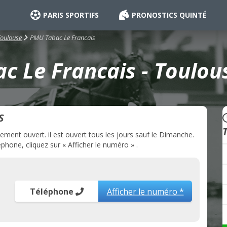
PARIS SPORTIFS
PRONOSTICS QUINTÉ
PMU Tabac Le Francais
Toulouse
 Le Francais - Toulou
S
ment ouvert. il est ouvert tous les jours sauf le Dimanche.
hone, cliquez sur « Afficher le numéro » .
Téléphone
Afficher le numéro *