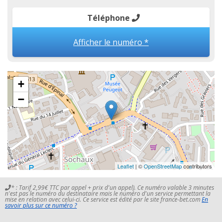
Téléphone
Afficher le numéro *
+
−
Leaflet
| ©
OpenStreetMap
contributors
* : Tarif 2,99€ TTC par appel + prix d'un appel). Ce numéro valable 3 minutes
n'est pas le numéro du destinataire mais le numéro d'un service permettant la
mise en relation avec celui-ci. Ce service est édité par le site france-bet.com
En
savoir plus sur ce numéro ?