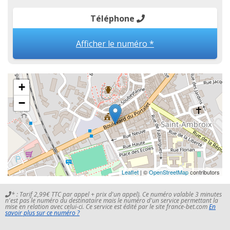
Téléphone
Afficher le numéro *
+
−
Leaflet
| ©
OpenStreetMap
contributors
* : Tarif 2,99€ TTC par appel + prix d'un appel). Ce numéro valable 3 minutes
n'est pas le numéro du destinataire mais le numéro d'un service permettant la
mise en relation avec celui-ci. Ce service est édité par le site france-bet.com
En
savoir plus sur ce numéro ?