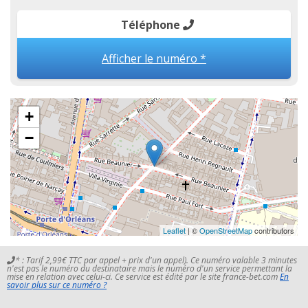
Téléphone
Afficher le numéro *
+
−
Leaflet
| ©
OpenStreetMap
contributors
* : Tarif 2,99€ TTC par appel + prix d'un appel). Ce numéro valable 3 minutes
n'est pas le numéro du destinataire mais le numéro d'un service permettant la
mise en relation avec celui-ci. Ce service est édité par le site france-bet.com
En
savoir plus sur ce numéro ?