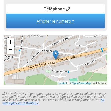
Téléphone
Afficher le numéro *
+
−
Leaflet
| ©
OpenStreetMap
contributors
* : Tarif 2,99€ TTC par appel + prix d'un appel). Ce numéro valable 3 minutes
n'est pas le numéro du destinataire mais le numéro d'un service permettant la
mise en relation avec celui-ci. Ce service est édité par le site france-bet.com
En
savoir plus sur ce numéro ?