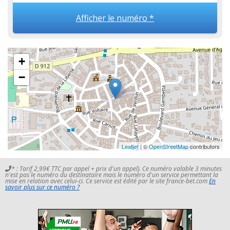
Afficher le numéro *
+
−
Leaflet
| ©
OpenStreetMap
contributors
* : Tarif 2,99€ TTC par appel + prix d'un appel). Ce numéro valable 3 minutes
n'est pas le numéro du destinataire mais le numéro d'un service permettant la
mise en relation avec celui-ci. Ce service est édité par le site france-bet.com
En
savoir plus sur ce numéro ?