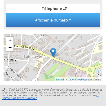
Téléphone
Afficher le numéro *
+
−
Leaflet
| ©
OpenStreetMap
contributors
* : Tarif 2,99€ TTC par appel + prix d'un appel). Ce numéro valable 3 minutes
n'est pas le numéro du destinataire mais le numéro d'un service permettant la
mise en relation avec celui-ci. Ce service est édité par le site france-bet.com
En
savoir plus sur ce numéro ?