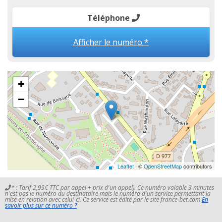
Téléphone
Afficher le numéro *
+
−
Leaflet
| ©
OpenStreetMap
contributors
* : Tarif 2,99€ TTC par appel + prix d'un appel). Ce numéro valable 3 minutes
n'est pas le numéro du destinataire mais le numéro d'un service permettant la
mise en relation avec celui-ci. Ce service est édité par le site france-bet.com
En
savoir plus sur ce numéro ?