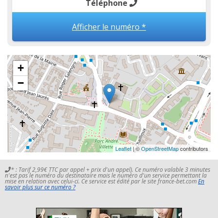
Téléphone
Afficher le numéro *
+
−
Leaflet
| ©
OpenStreetMap
contributors
* : Tarif 2,99€ TTC par appel + prix d'un appel). Ce numéro valable 3 minutes
n'est pas le numéro du destinataire mais le numéro d'un service permettant la
mise en relation avec celui-ci. Ce service est édité par le site france-bet.com
En
savoir plus sur ce numéro ?