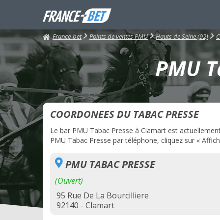
France-bet
Points de ventes PMU
Hauts de Seine (92)
C
PMU Ta
COORDONEES DU TABAC PRESSE
Le bar PMU Tabac Presse à Clamart est actuellement ou
PMU Tabac Presse par téléphone, cliquez sur « Affich
PMU TABAC PRESSE
(Ouvert)
95 Rue De La Bourcilliere
92140 - Clamart