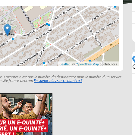
Leaflet
| ©
OpenStreetMap
contributors
le 3 minutes n'est pas le numéro du destinataire mais le numéro d'un service
 le site france-bet.com
En savoir plus sur ce numéro ?