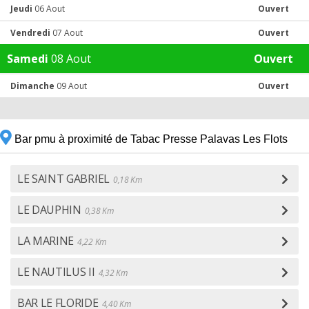
Jeudi
06 Aout
Ouvert
Vendredi
07 Aout
Ouvert
Samedi
08 Aout
Ouvert
Dimanche
09 Aout
Ouvert
Bar pmu à proximité de Tabac Presse Palavas Les Flots
LE SAINT GABRIEL
0,18 Km
LE DAUPHIN
0,38 Km
LA MARINE
4,22 Km
LE NAUTILUS II
4,32 Km
BAR LE FLORIDE
4,40 Km