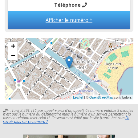
Téléphone
Afficher le numéro *
+
−
Leaflet
| ©
OpenStreetMap
contributors
* : Tarif 2,99€ TTC par appel + prix d'un appel). Ce numéro valable 3 minutes
n'est pas le numéro du destinataire mais le numéro d'un service permettant la
mise en relation avec celui-ci. Ce service est édité par le site france-bet.com
En
savoir plus sur ce numéro ?