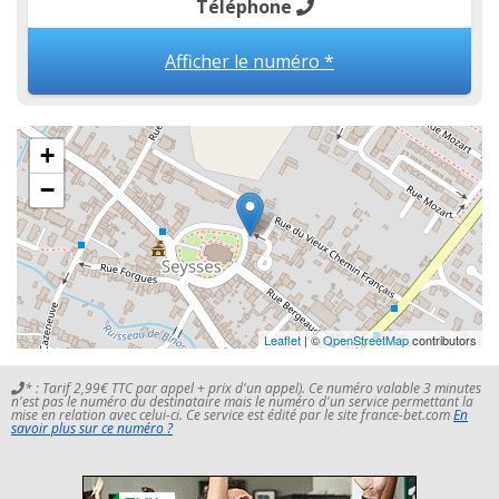
Téléphone
Afficher le numéro *
+
−
Leaflet
| ©
OpenStreetMap
contributors
* : Tarif 2,99€ TTC par appel + prix d'un appel). Ce numéro valable 3 minutes
n'est pas le numéro du destinataire mais le numéro d'un service permettant la
mise en relation avec celui-ci. Ce service est édité par le site france-bet.com
En
savoir plus sur ce numéro ?