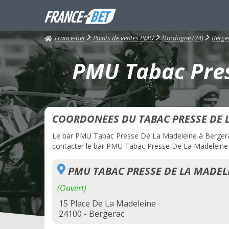
France-bet
Points de ventes PMU
Dordogne (24)
Berge
PMU Tabac Pres
COORDONEES DU TABAC PRESSE DE 
Le bar PMU Tabac Presse De La Madeleine à Bergerac e
contacter le bar PMU Tabac Presse De La Madeleine pa
PMU TABAC PRESSE DE LA MADEL
(Ouvert)
15 Place De La Madeleine
24100 - Bergerac