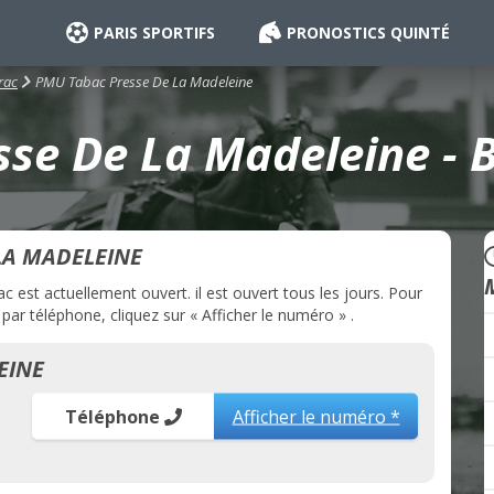
PARIS SPORTIFS
PRONOSTICS QUINTÉ
PMU Tabac Presse De La Madeleine
rac
se De La Madeleine - B
LA MADELEINE
st actuellement ouvert. il est ouvert tous les jours. Pour
r téléphone, cliquez sur « Afficher le numéro » .
EINE
Téléphone
Afficher le numéro *