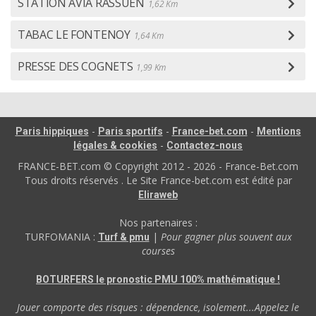
STATION AVIA RASSUEN
1,62 Km
TABAC LE FONTENOY
1,64 Km
PRESSE DES COGNETS
1,99 Km
-
-
-
Paris hippiques
Paris sportifs
France-bet.com
Mentions
-
légales & cookies
Contactez-nous
FRANCE-BET.com © Copyright 2012 - 2026 - France-Bet.com
Tous droits réservés . Le Site France-bet.com est édité par
Eliraweb
Nos partenaires :
TURFOMANIA :
|
Pour gagner plus souvent aux
Turf & pmu
courses
BOTURFERS le pronostic PMU 100% mathématique !
Jouer comporte des risques : dépendence, isolement...Appelez le