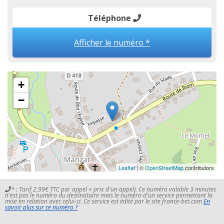
Téléphone
Afficher le numéro *
+
−
Leaflet
| ©
OpenStreetMap
contributors
* : Tarif 2,99€ TTC par appel + prix d'un appel). Ce numéro valable 3 minutes
n'est pas le numéro du destinataire mais le numéro d'un service permettant la
mise en relation avec celui-ci. Ce service est édité par le site france-bet.com
En
savoir plus sur ce numéro ?