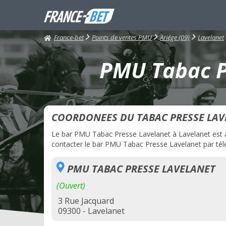
France-bet
Points de ventes PMU
Ariége (09)
Lavelanet
PMU Tabac Pr
COORDONEES DU TABAC PRESSE LAV
Le bar PMU Tabac Presse Lavelanet à Lavelanet est ac
contacter le bar PMU Tabac Presse Lavelanet par télép
PMU TABAC PRESSE LAVELANET
(Ouvert)
3 Rue Jacquard
09300 - Lavelanet