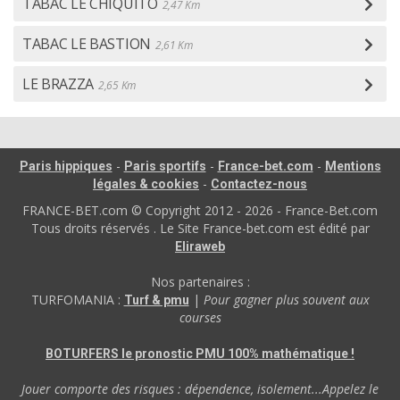
TABAC LE CHIQUITO
2,47 Km
TABAC LE BASTION
2,61 Km
LE BRAZZA
2,65 Km
-
-
-
Paris hippiques
Paris sportifs
France-bet.com
Mentions
-
légales & cookies
Contactez-nous
FRANCE-BET.com © Copyright 2012 - 2026 - France-Bet.com
Tous droits réservés . Le Site France-bet.com est édité par
Eliraweb
Nos partenaires :
TURFOMANIA :
|
Pour gagner plus souvent aux
Turf & pmu
courses
BOTURFERS le pronostic PMU 100% mathématique !
Jouer comporte des risques : dépendence, isolement...Appelez le