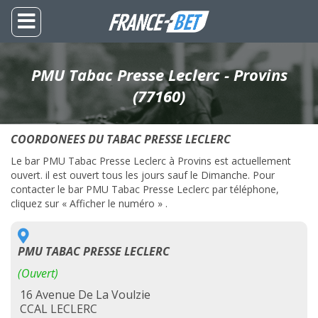
PMU Tabac Presse Leclerc - Provins
(77160)
COORDONEES DU TABAC PRESSE LECLERC
Le bar PMU Tabac Presse Leclerc à Provins est actuellement
ouvert. il est ouvert tous les jours sauf le Dimanche. Pour
contacter le bar PMU Tabac Presse Leclerc par téléphone,
cliquez sur « Afficher le numéro » .
PMU TABAC PRESSE LECLERC
(Ouvert)
16 Avenue De La Voulzie
CCAL LECLERC