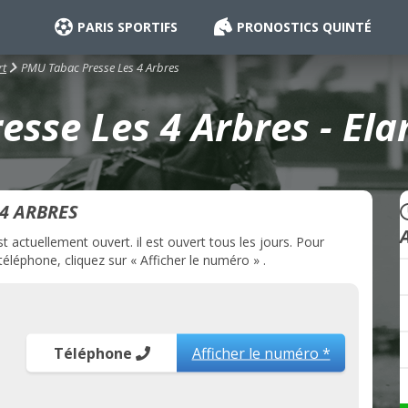
PARIS SPORTIFS
PRONOSTICS QUINTÉ
PMU Tabac Presse Les 4 Arbres
rt
sse Les 4 Arbres - Ela
4 ARBRES
actuellement ouvert. il est ouvert tous les jours. Pour
léphone, cliquez sur « Afficher le numéro » .
Téléphone
Afficher le numéro *