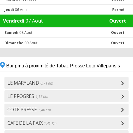
Jeudi
06 Aout
Fermé
Vendredi
07 Aout
Ouvert
Samedi
08 Aout
Ouvert
Dimanche
09 Aout
Ouvert
Bar pmu à proximité de Tabac Presse Loto Villeparisis
LE MARYLAND
0,71 Km
LE PROGRES
1,16 Km
COTE PRESSE
1,40 Km
CAFE DE LA PAIX
1,41 Km