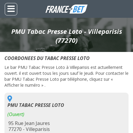
PMU Tabac Presse Loto - Villeparisis
(77270)
COORDONEES DU TABAC PRESSE LOTO
Le bar PMU Tabac Presse Loto à Villeparisis est actuellement
ouvert. il est ouvert tous les jours sauf le Jeudi. Pour contacter le
bar PMU Tabac Presse Loto par téléphone, cliquez sur «
Afficher le numéro » .
PMU TABAC PRESSE LOTO
(Ouvert)
95 Rue Jean Jaures
77270 - Villeparisis