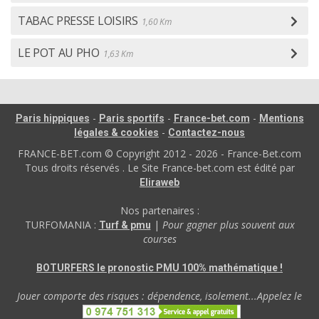
TABAC PRESSE LOISIRS
1,60 Km
LE POT AU PHO
1,63 Km
-
-
-
Paris hippiques
Paris sportifs
France-bet.com
Mentions
-
légales & cookies
Contactez-nous
FRANCE-BET.com © Copyright 2012 - 2026 - France-Bet.com
Tous droits réservés . Le Site France-bet.com est édité par
Eliraweb
Nos partenaires :
TURFOMANIA :
|
Pour gagner plus souvent aux
Turf & pmu
courses
BOTURFERS le pronostic PMU 100% mathématique !
Jouer comporte des risques : dépendence, isolement...Appelez le