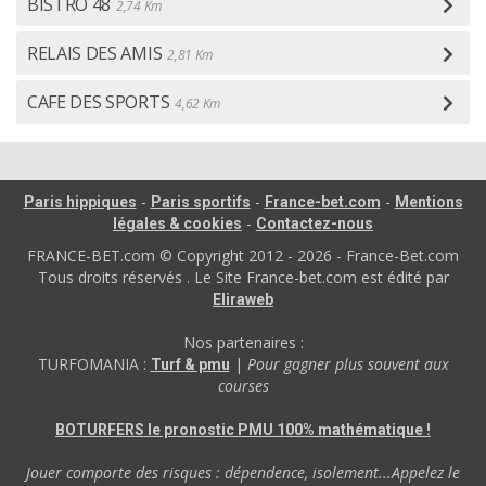
BISTRO 48
2,74 Km
RELAIS DES AMIS
2,81 Km
CAFE DES SPORTS
4,62 Km
-
-
-
Paris hippiques
Paris sportifs
France-bet.com
Mentions
-
légales & cookies
Contactez-nous
FRANCE-BET.com © Copyright 2012 - 2026 - France-Bet.com
Tous droits réservés . Le Site France-bet.com est édité par
Eliraweb
Nos partenaires :
TURFOMANIA :
|
Pour gagner plus souvent aux
Turf & pmu
courses
BOTURFERS le pronostic PMU 100% mathématique !
Jouer comporte des risques : dépendence, isolement...Appelez le