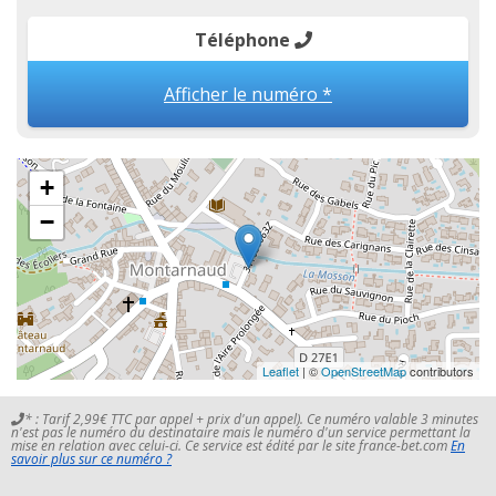
Téléphone
Afficher le numéro *
+
−
Leaflet
| ©
OpenStreetMap
contributors
* : Tarif 2,99€ TTC par appel + prix d'un appel). Ce numéro valable 3 minutes
n'est pas le numéro du destinataire mais le numéro d'un service permettant la
mise en relation avec celui-ci. Ce service est édité par le site france-bet.com
En
savoir plus sur ce numéro ?