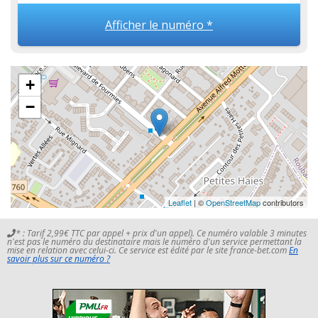
Afficher le numéro *
+
−
Leaflet
| ©
OpenStreetMap
contributors
* : Tarif 2,99€ TTC par appel + prix d'un appel). Ce numéro valable 3 minutes
n'est pas le numéro du destinataire mais le numéro d'un service permettant la
mise en relation avec celui-ci. Ce service est édité par le site france-bet.com
En
savoir plus sur ce numéro ?