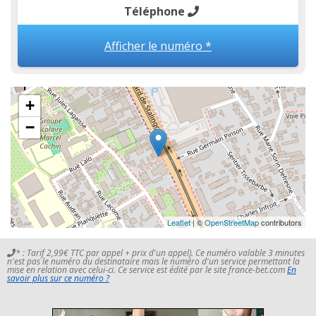
Téléphone
Afficher le numéro *
+
−
Leaflet
| ©
OpenStreetMap
contributors
* : Tarif 2,99€ TTC par appel + prix d'un appel). Ce numéro valable 3 minutes
n'est pas le numéro du destinataire mais le numéro d'un service permettant la
mise en relation avec celui-ci. Ce service est édité par le site france-bet.com
En
savoir plus sur ce numéro ?