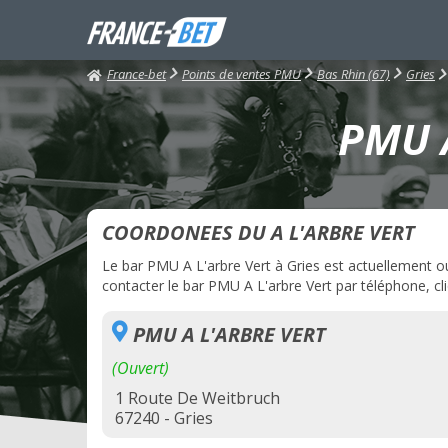
France-bet
Points de ventes PMU
Bas Rhin (67)
Gries
PMU A
COORDONEES DU A L'ARBRE VERT
Le bar PMU A L'arbre Vert à Gries est actuellement ouv
contacter le bar PMU A L'arbre Vert par téléphone, cli
PMU A L'ARBRE VERT
(Ouvert)
1 Route De Weitbruch
67240 - Gries