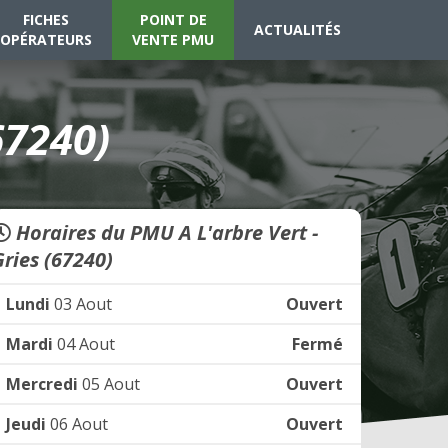
FICHES
POINT DE
ACTUALITÉS
OPÉRATEURS
VENTE PMU
67240)
Horaires du PMU A L'arbre Vert -
Gries (67240)
Lundi
03 Aout
Ouvert
Mardi
04 Aout
Fermé
Mercredi
05 Aout
Ouvert
Jeudi
06 Aout
Ouvert