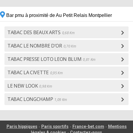
Bar pmu à proximité de Au Petit Relais Montpellier
TABAC DES BEAUX ARTS
0,68 Km
TABAC LE NOMBRE D'OR
0,70 Km
TABAC PRESSE LOTO LEON BLUM
0,81 Km
TABAC LA CIVETTE
0,95 Km
LE NEW LOOK
0,98 Km
TABAC LONGCHAMP
1,09 Km
-
-
-
Paris hippiques
Paris sportifs
France-bet.com
Mentions
-
légales & cookies
Contactez-nous