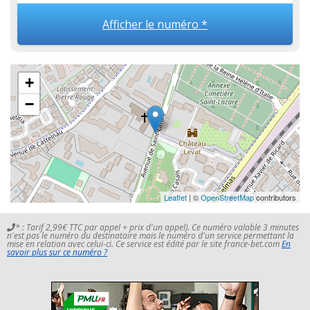
Afficher le numéro *
+
−
Leaflet
| ©
OpenStreetMap
contributors
* : Tarif 2,99€ TTC par appel + prix d'un appel). Ce numéro valable 3 minutes
n'est pas le numéro du destinataire mais le numéro d'un service permettant la
mise en relation avec celui-ci. Ce service est édité par le site france-bet.com
En
savoir plus sur ce numéro ?