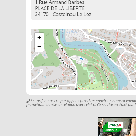
1 Rue Armand Barbes
PLACE DE LA LIBERTE
34170 - Castelnau Le Lez
+
−
* : Tarif 2,99€ TTC par appel + prix d'un appel). Ce numéro valab
permettant la mise en relation avec celui-ci. Ce service est édité par