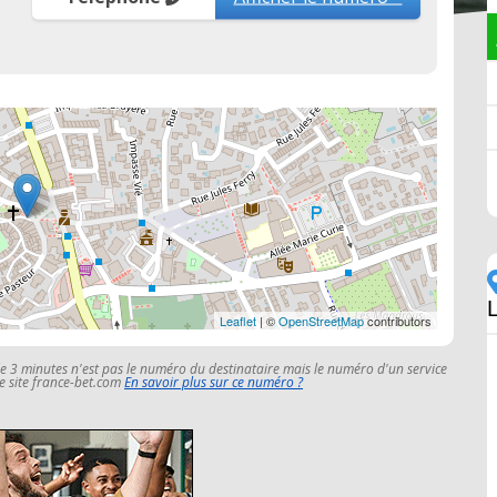
Leaflet
| ©
OpenStreetMap
contributors
le 3 minutes n'est pas le numéro du destinataire mais le numéro d'un service
 le site france-bet.com
En savoir plus sur ce numéro ?