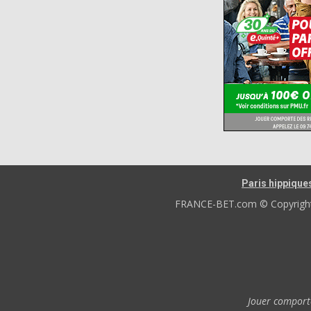
Paris hippique
FRANCE-BET.com © Copyright 2
Jouer comporte