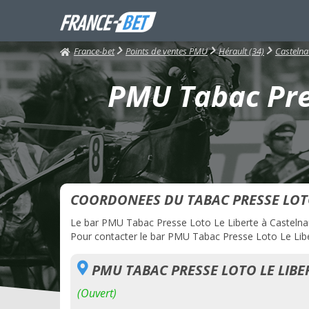
France-bet
Points de ventes PMU
Hérault (34)
Castelna
PMU Tabac Pres
COORDONEES DU TABAC PRESSE LOTO
Le bar PMU Tabac Presse Loto Le Liberte à Castelnau L
Pour contacter le bar PMU Tabac Presse Loto Le Libert
PMU TABAC PRESSE LOTO LE LIBE
(Ouvert)