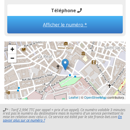
Téléphone
Afficher le numéro *
+
−
Leaflet
| ©
OpenStreetMap
contributors
* : Tarif 2,99€ TTC par appel + prix d'un appel). Ce numéro valable 3 minutes
n'est pas le numéro du destinataire mais le numéro d'un service permettant la
mise en relation avec celui-ci. Ce service est édité par le site france-bet.com
En
savoir plus sur ce numéro ?