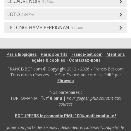
LE CADRE NOIR
0,46 Km
LOTO
0,49 Km
LE LONGCHAMP PERPIGNAN
0,72 Km
-
-
-
Paris hippiques
Paris sportifs
France-bet.com
Mentions
-
légales & cookies
Contactez-nous
FRANCE-BET.com © Copyright 2012 - 2026 - France-Bet.com
Tous droits réservés . Le Site France-bet.com est édité par
Eliraweb
Nos partenaires :
TURFOMANIA :
|
Pour gagner plus souvent aux
Turf & pmu
courses
BOTURFERS le pronostic PMU 100% mathématique !
Jouer comporte des risques : dépendence, isolement...Appelez le