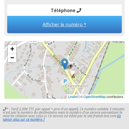
Téléphone
Afficher le numéro *
+
−
Leaflet
| ©
OpenStreetMap
contributors
* : Tarif 2,99€ TTC par appel + prix d'un appel). Ce numéro valable 3 minutes
n'est pas le numéro du destinataire mais le numéro d'un service permettant la
mise en relation avec celui-ci. Ce service est édité par le site france-bet.com
En
savoir plus sur ce numéro ?