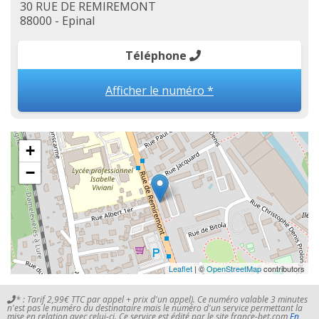
30 RUE DE REMIREMONT
88000 - Epinal
Téléphone
Afficher le numéro *
+
−
Leaflet
| ©
OpenStreetMap
contributors
* : Tarif 2,99€ TTC par appel + prix d'un appel). Ce numéro valable 3 minutes
n'est pas le numéro du destinataire mais le numéro d'un service permettant la
mise en relation avec celui-ci. Ce service est édité par le site france-bet.com
En