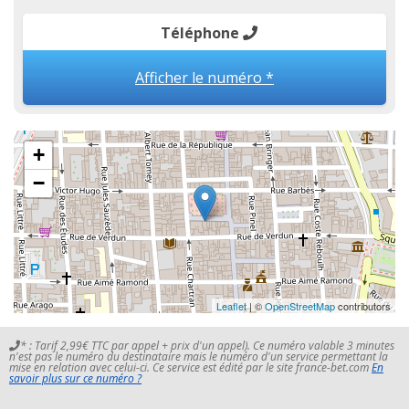
Téléphone
Afficher le numéro *
+
−
Leaflet
| ©
OpenStreetMap
contributors
* : Tarif 2,99€ TTC par appel + prix d'un appel). Ce numéro valable 3 minutes
n'est pas le numéro du destinataire mais le numéro d'un service permettant la
mise en relation avec celui-ci. Ce service est édité par le site france-bet.com
En
savoir plus sur ce numéro ?